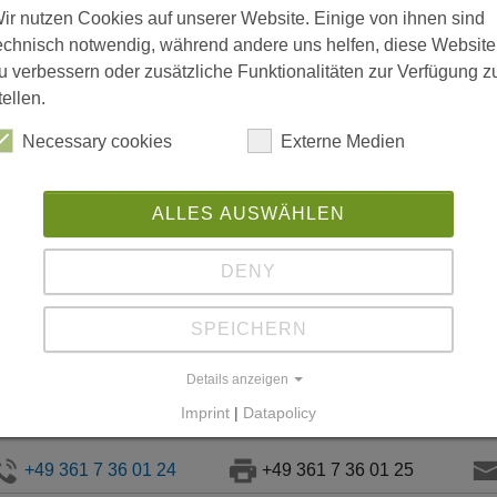
ir nutzen Cookies auf unserer Website. Einige von ihnen sind
echnisch notwendig, während andere uns helfen, diese Website
+49 361 7 36 01 24
+49 361 7 36 01 25
u verbessern oder zusätzliche Funktionalitäten zur Verfügung z
tellen.
Necessary cookies
Externe Medien
ALLES AUSWÄHLEN
zialpädagogische Mitarbeiterin
DENY
rau
Franziska Kriegsheim
SPEICHERN
Details anzeigen
Imprint
|
Datapolicy
+49 361 7 36 01 24
+49 361 7 36 01 25