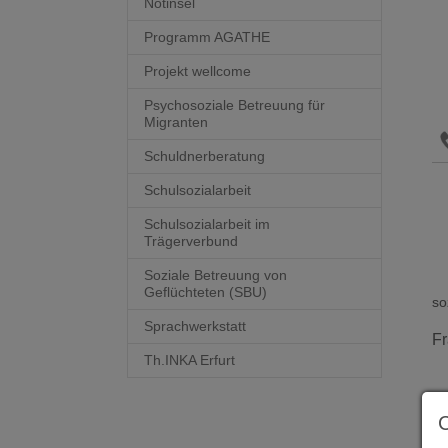
Notinsel
Programm AGATHE
Projekt wellcome
Psychosoziale Betreuung für
Migranten
Schuldnerberatung
Schulsozialarbeit
Schulsozialarbeit im
Trägerverbund
Soziale Betreuung von
Geflüchteten (SBU)
so
Sprachwerkstatt
Fr
Th.INKA Erfurt