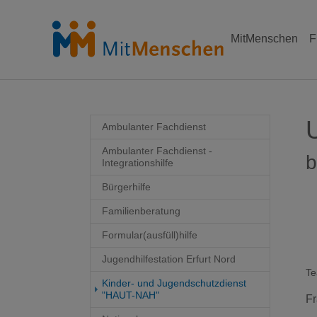
MitMenschen
F
Skip to main content
Skip to page footer
Ambulanter Fachdienst
Ambulanter Fachdienst -
b
Integrationshilfe
Bürgerhilfe
Familienberatung
Formular(ausfüll)hilfe
Jugendhilfestation Erfurt Nord
Te
Kinder- und Jugendschutzdienst
"HAUT-NAH"
Fr