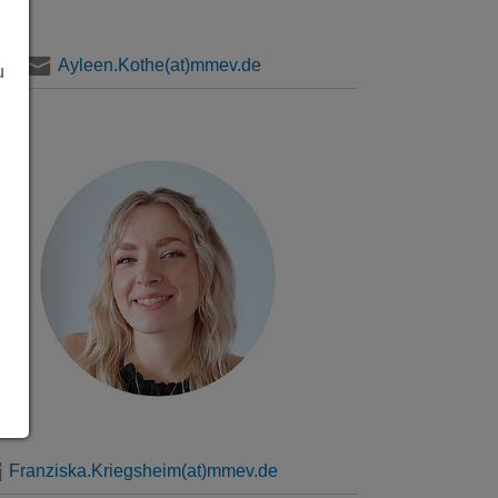
Ayleen.Kothe(at)mmev.de
u
Franziska.Kriegsheim
(at)mmev.de