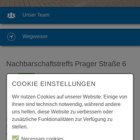
Unser Team
Wegweiser
Nachbarschaftstreffs Prager Straße 6
COOKIE EINSTELLUNGEN
Wir nutzen Cookies auf unserer Website. Einige von
Da Projekt ist eine Kooperation zwischen der
WBG Erfurt eG
ihnen sind technisch notwendig, während andere
und den MitMenschen e.V.
uns helfen, diese Website zu verbessern oder
Neben dem Nachbarschaftstreff in der Prager Straße 6
zusätzliche Funktionalitäten zur Verfügung zu
bieten wir an zwei weiteren Standorten, gemeinsam mit
stellen.
der WbG Erfurt, unter dem Motto "Gemeinsam und nicht
Necessary cookies