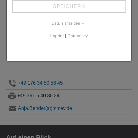
SPEICHERN
Details anzeigen
Imprint
|
Datapolicy
sozialpädagogische Mitarbeiterin
Frau Anja Bender
+49 176 34 50 56 45
+49 361 5 40 30 34
Anja.Bender(at)mmev.de
Auf einen Blick