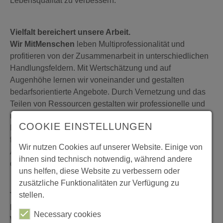
Lebensqualität zu verbessern.
Vielfalt bereichert unsere Arbeit.
Wir MitMenschen
leben Multiprofessionalität und
profitieren von der Zusammenarbeit in unterschiedlichen
Handlungsfeldern. Mit Wertschätzung und auf
Augenhöhe lernen wir voneinander und gestalten
bedarfsorientierte Angebote. Durch Vernetzung und das
Teilen von Ressourcen gestalten wir professionelle und
niederschwellige Angebote für vielfältige Zielgruppen.
COOKIE EINSTELLUNGEN
Durch Fort- und Weiterbildungen sichern wir unsere
fachliche Kompetenz und stellen sicher, dass unsere
Wir nutzen Cookies auf unserer Website. Einige von
Angebote den aktuellen Bedürfnissen entsprechen und
ihnen sind technisch notwendig, während andere
qualitativ hochwertig sind.
uns helfen, diese Website zu verbessern oder
zusätzliche Funktionalitäten zur Verfügung zu
stellen.
Transparenz und Verantwortung zeichnen unser
Miteinander aus.
Necessary cookies
Wir MitMenschen
gestalten ein Miteinander, das von