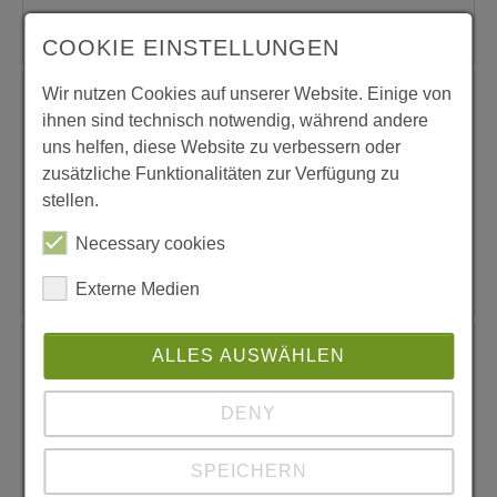
Weiter lesen ...
COOKIE EINSTELLUNGEN
Wir nutzen Cookies auf unserer Website. Einige von
Wohngruppe Lindenweg
ihnen sind technisch notwendig, während andere
Die UMA - Wohngruppe "Südpark" bieten eine
uns helfen, diese Website zu verbessern oder
stationäre Betreuung nach § 42, § 34 SGB VIII
zusätzliche Funktionalitäten zur Verfügung zu
sowie die stationäre weiterführende Hilfe für junge
stellen.
Volljährige nach § 41 i. V. m. § 34 SGB VIII.
Necessary cookies
Weiter lesen ...
Externe Medien
ALLES AUSWÄHLEN
Wohngruppe OHANA
Das Angebot ist konzipiert für Säuglinge und
DENY
Kleinkinder, die kurz-, mittel- oder langfristig
untergebracht werden müssen und/oder deren
SPEICHERN
Familien sich in einer Notlage befinden.