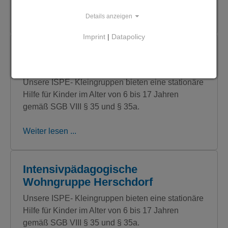
Weiter lesen ...
Details anzeigen
Imprint
|
Datapolicy
ISPE-Außenwohngruppe-Eugen-
Richter-Straße
Unsere ISPE- Kleingruppen bieten eine stationäre
Hilfe für Kinder im Alter von 6 bis 17 Jahren
gemäß SGB VIII § 35 und § 35a.
Weiter lesen ...
Intensivpädagogische
Wohngruppe Herschdorf
Unsere ISPE- Kleingruppen bieten eine stationäre
Hilfe für Kinder im Alter von 6 bis 17 Jahren
gemäß SGB VIII § 35 und § 35a.