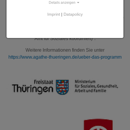
Details anzeigen
"Das Programm AGATHE wird aus Mitteln des Thüringer
Imprint
|
Datapolicy
Ministeriums für Soziales, Gesundheit, Arbeit und Familie
gefördert. Die Umsetzung des Projekts in Erfurt erfolgt im
Auftrag der Stadtverwaltung Erfurt und wird durch das
Amt für Soziales koordiniert)".
Weitere Informationen finden Sie unter
https://www.agathe-thueringen.de/ueber-das-programm