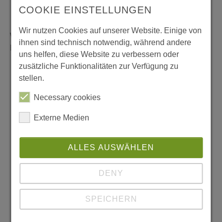
Moskauer Platz
COOKIE EINSTELLUNGEN
Johannesplatz
Wir nutzen Cookies auf unserer Website. Einige von
Weitere AGATHE Standorte die vom Träger Jesus-
ihnen sind technisch notwendig, während andere
Projektes Erfurt e. V betreut werden sind:
uns helfen, diese Website zu verbessern oder
zusätzliche Funktionalitäten zur Verfügung zu
Erfurt Südost (Herrenberg, Melchendorf,
stellen.
Wiesenhügel)
Ländliche Ortsteile
Necessary cookies
Externe Medien
ALLES AUSWÄHLEN
DENY
SPEICHERN