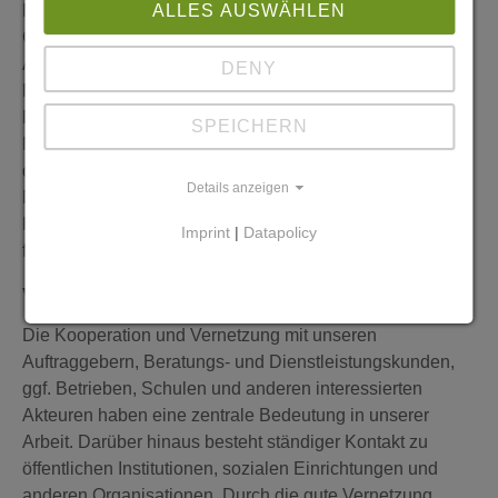
Bei der Auswahl von Personal steht eine fachliche
ALLES AUSWÄHLEN
Grundqualifikation, entsprechend des jeweiligen
Anforderungsprofils, im Mittelpunkt. Wir fördern
DENY
Fachlichkeit, Kompetenz, innovatives und verlässliches
Denken und Handeln unserer haupt- und ehrenamtlichen
SPEICHERN
Mitarbeiter*innen und geben ihnen die Möglichkeit sich
durch Fort- und Weiterbildungen zu qualifizieren. Unsere
Details anzeigen
Mitarbeiter*innen beraten und betreuen unsere
Kund*innen individuell und vermitteln dabei soziale,
Imprint
|
Datapolicy
fachliche und persönliche Kompetenzen.
Vernetzung
Die Kooperation und Vernetzung mit unseren
Auftraggebern, Beratungs- und Dienstleistungskunden,
ggf. Betrieben, Schulen und anderen interessierten
Akteuren haben eine zentrale Bedeutung in unserer
Arbeit. Darüber hinaus besteht ständiger Kontakt zu
öffentlichen Institutionen, sozialen Einrichtungen und
anderen Organisationen. Durch die gute Vernetzung