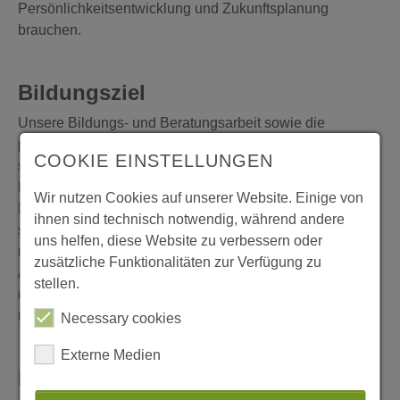
Persönlichkeitsentwicklung und Zukunftsplanung
brauchen.
Bildungsziel
Unsere Bildungs- und Beratungsarbeit sowie die
pädagogische Betreuung sind auf den Menschen und
COOKIE EINSTELLUNGEN
seine Bedürfnisse sowie seine persönliche
Lebenssituation ausgerichtet. Wir befähigen unsere
Wir nutzen Cookies auf unserer Website. Einige von
Kund*innen, ihre persönlichen und beruflichen Ziele, die
ihnen sind technisch notwendig, während andere
sie mit dem Besuch der Angebote anstreben, im Alltag
uns helfen, diese Website zu verbessern oder
umzusetzen. Im Zuge der (Wieder)Herstellung der
zusätzliche Funktionalitäten zur Verfügung zu
Arbeitsfähigkeit und der anschließenden Vermittlung in
stellen.
den ersten oder zweiten Arbeitsmarkt fördern wir eine
nachhaltige soziale und berufliche Integration.
Necessary cookies
Externe Medien
Mitarbeiter*innen