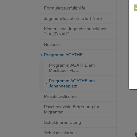
Formular(ausfüll)hilfe
Jugendhilfestation Erfurt Nord
Kinder- und Jugendschutzdienst
Ko
"HAUT-NAH"
Notinsel
Programm AGATHE
Programm AGATHE am
Moskauer Platz
so
Programm AGATHE am
F
(current)
Johannesplatz
Projekt wellcome
Psychosoziale Betreuung für
Migranten
Schuldnerberatung
Schulsozialarbeit