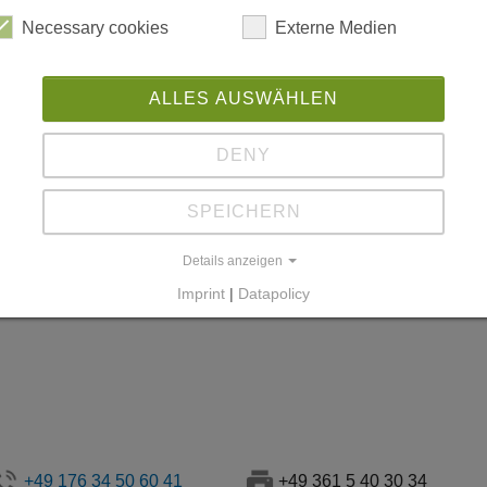
Necessary cookies
Externe Medien
ALLES AUSWÄHLEN
ntakt zu unseren Beraterinnen
DENY
SPEICHERN
zialpädagogische Mitarbeiterin
Details anzeigen
Imprint
|
Datapolicy
rau
Susann Henckell
+49 176 34 50 60 41
+49 361 5 40 30 34