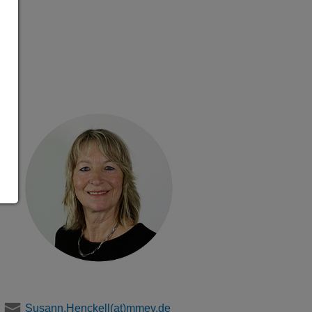
Susann.Henckell
(at)mmev.de