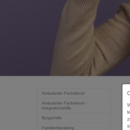
Ambulanter Fachdienst
Ambulanter Fachdienst -
W
Integrationshilfe
t
Bürgerhilfe
z
s
Familienberatung