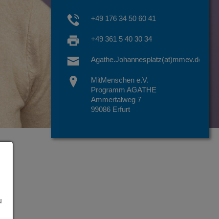
+49 176 34 50 60 41
+49 361 5 40 30 34
Agathe.Johannesplatz(at)mmev.de
MitMenschen e.V.
Programm AGATHE
Ammertalweg 7
99086 Erfurt
u