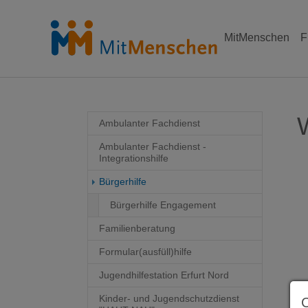
MitMenschen
F
Skip to main content
Skip to page footer
Ambulanter Fachdienst
Ambulanter Fachdienst -
Integrationshilfe
Bürgerhilfe
Bürgerhilfe Engagement
Familienberatung
Formular(ausfüll)hilfe
Jugendhilfestation Erfurt Nord
Kinder- und Jugendschutzdienst