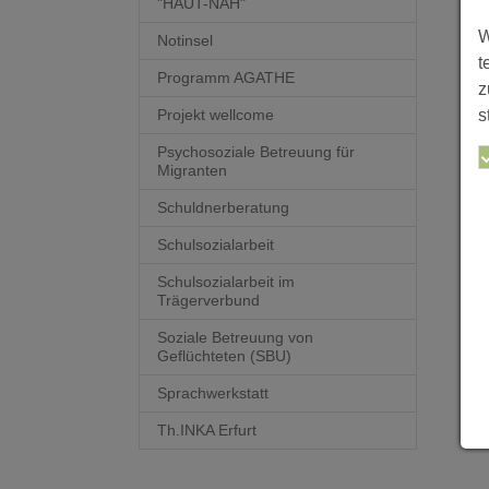
"HAUT-NAH"
W
Notinsel
t
Programm AGATHE
z
s
Projekt wellcome
Psychosoziale Betreuung für
Migranten
Schuldnerberatung
Schulsozialarbeit
Schulsozialarbeit im
Trägerverbund
Soziale Betreuung von
Geflüchteten (SBU)
Sprachwerkstatt
Th.INKA Erfurt